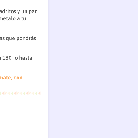
dritos y un par
etalo a tu
tas que pondrás
 180º o hasta
mate, con