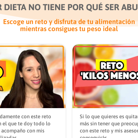
 DIETA NO TIENE POR QUÉ SER AB
Escoge un reto y disfruta de tu alimentación
mientras consigues tu peso ideal
damente con este reto
Si lo que quieres es quita
 el que te doy todo lo
más sin tener que preocu
te acompaño con mis
con este reto y mis asesor
lizadas.
conseguirás.