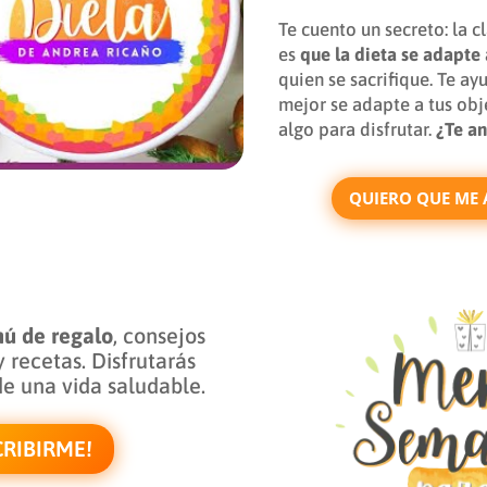
Te cuento un secreto: la 
es
que la dieta se adapte 
quien se sacrifique. Te ay
mejor se adapte a tus obj
algo para disfrutar.
¿Te a
QUIERO QUE ME A
ú de regalo
, consejos
y recetas. Disfrutarás
de una vida saludable.
CRIBIRME!