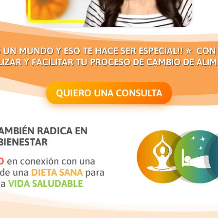
 UN MUNDO Y ESO TE HACE SER ESPECIAL!! ⭐️ CON
IZAR Y FACILITAR TU PROCESO DE CAMBIO DE ALI
QUIERO UNA CONSULTA
TAMBIÉN RADICA EN
BIENESTAR
O
en conexión con una
de una
DIETA SANA
para
na
VIDA SALUDABLE