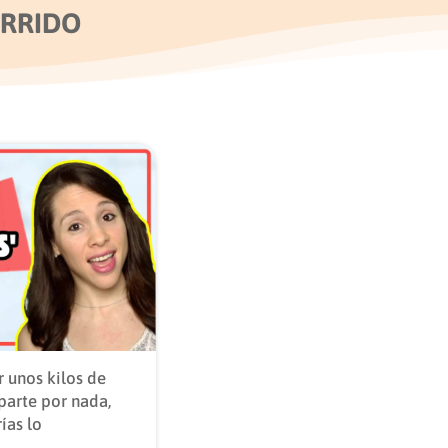
URRIDO
r unos kilos de
parte por nada,
ías lo